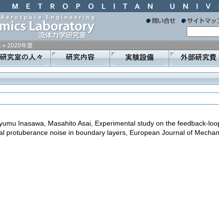
果
»
2020年度
Ayumu Inasawa, Masahito Asai, Experimental study on the feedback-l
al protuberance noise in boundary layers, European Journal of Mechani