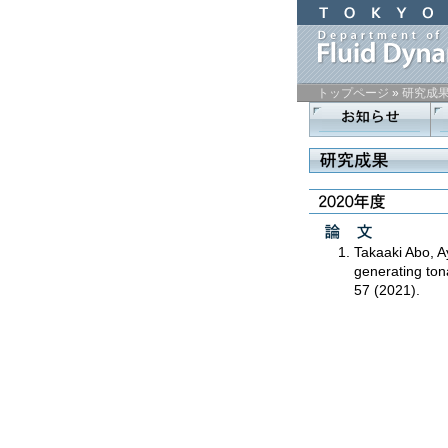
トップページ
»
研究成
コ
ン
テ
ン
ツ
の
開
Takaaki Abo, 
始
generating ton
57 (2021).