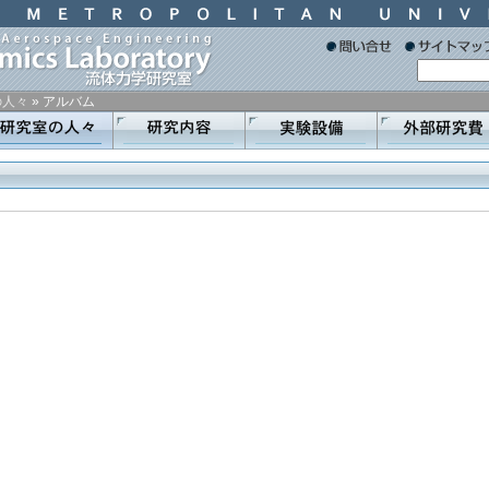
の人々
»
アルバム