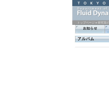
トップページ
»
研究室
コ
ン
テ
ン
ツ
の
開
始